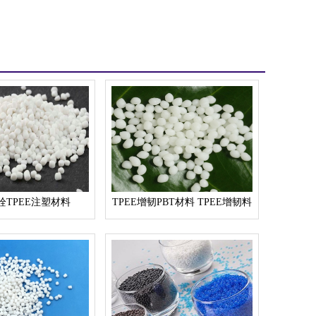
栓TPEE注塑材料
TPEE增韧PBT材料 TPEE增韧料