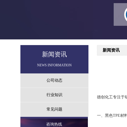
新闻资讯
新闻资讯
NEWS INFORMATION
公司动态
行业知识
德创化工专注于
常见问题
一、黑色TPE材
咨询热线