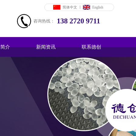
简体中文
丨
English
138 2720 9711
咨询热线：
创简介
新闻资讯
联系德创