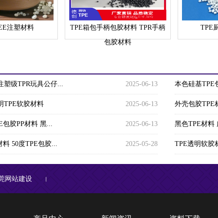
EE注塑材料
TPE箱包手柄包胶材料 TPR手柄
TP
包胶材料
注塑级TPR玩具公仔...
2025-06-13
本色硅基TPE
透明TPE软胶材料
2025-06-13
外壳包胶TPE材料
E包胶PP材料 黑...
2025-06-13
黑色TPE材料
料 50度TPE包胶...
2025-05-28
TPE透明软胶材
莞网站建设
丨