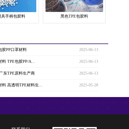
E厨具手柄包胶料
黑色TPE包胶料
包胶PP口罩材料
2025-06-13
 TPE包胶PP/A...
2025-06-13
 广东TPE原料生产商
2025-06-13
料 高透明TPE材料生...
2025-05-28