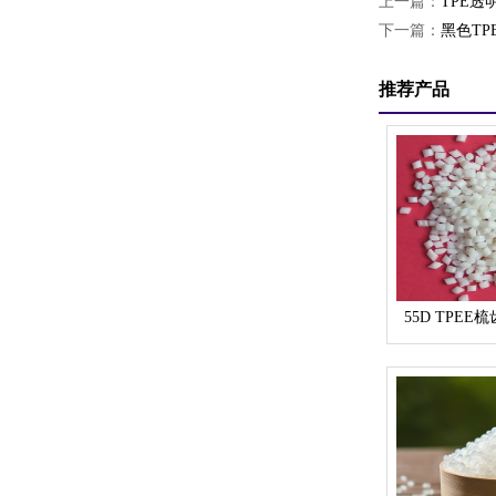
上一篇：
TPE透
下一篇：
黑色TP
推荐产品
55D TPEE